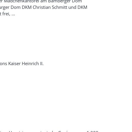
eder Mädchenkantorei am Bamberger Dom
urger Dom DKM Christian Schmitt und DKM
frei, ...
ns Kaiser Heinrich II.