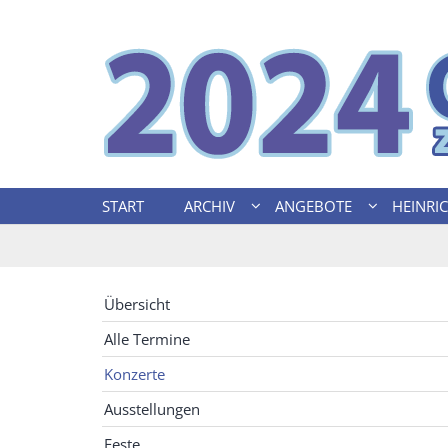
Zum Inhalt springen
START
ARCHIV
ANGEBOTE
HEINRICH
Übersicht
Alle Termine
Konzerte
Ausstellungen
Feste