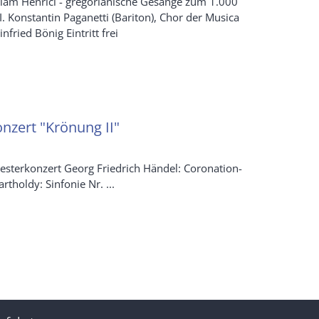
riam Henrici - gregorianische Gesänge zum 1.000
I. Konstantin Paganetti (Bariton), Chor der Musica
fried Bönig Eintritt frei
nzert "Krönung II"
sterkonzert Georg Friedrich Händel: Coronation-
tholdy: Sinfonie Nr. ...