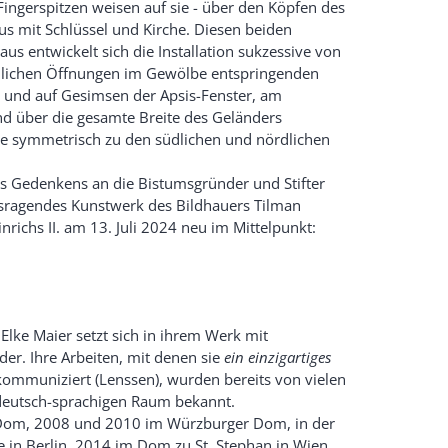
 Fingerspitzen weisen auf sie - über den Köpfen des
us mit Schlüssel und Kirche. Diesen beiden
us entwickelt sich die Installation sukzessive von
indlichen Öffnungen im Gewölbe entspringenden
 und auf Gesimsen der Apsis-Fenster, am
nd über die gesamte Breite des Geländers
die symmetrisch zu den südlichen und nördlichen
es Gedenkens an die Bistumsgründer und Stifter
ausragendes Kunstwerk des Bildhauers Tilman
richs II. am 13. Juli 2024 neu im Mittelpunkt:
Elke Maier setzt sich in ihrem Werk mit
der. Ihre Arbeiten, mit denen sie
ein einzigartiges
ommuniziert (Lenssen), wurden bereits von vielen
deutsch-sprachigen Raum bekannt.
er Dom, 2008 und 2010 im Würzburger Dom, in der
 in Berlin, 2014 im Dom zu St. Stephan in Wien,