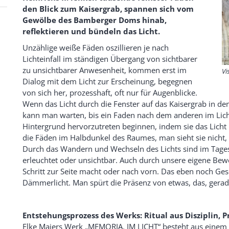
den Blick zum Kaisergrab, spannen sich vom
Gewölbe des Bamberger Doms hinab,
reflektieren und bündeln das Licht.
Unzählige weiße Fäden oszillieren je nach
Lichteinfall im ständigen Übergang von sichtbarer
zu unsichtbarer Anwesenheit, kommen erst im
Vi
Dialog mit dem Licht zur Erscheinung, begegnen
von sich her, prozesshaft, oft nur für Augenblicke.
Wenn das Licht durch die Fenster auf das Kaisergrab in den
kann man warten, bis ein Faden nach dem anderen im Lich
Hintergrund hervorzutreten beginnen, indem sie das Licht r
die Fäden im Halbdunkel des Raumes, man sieht sie nicht, 
Durch das Wandern und Wechseln des Lichts sind im Tagesl
erleuchtet oder unsichtbar. Auch durch unsere eigene Be
Schritt zur Seite macht oder nach vorn. Das eben noch G
Dämmerlicht. Man spürt die Präsenz von etwas, das, gerade 
Entstehungsprozess des Werks: Ritual aus Disziplin, P
Elke Maiers Werk „MEMORIA. IM LICHT“ besteht aus einem