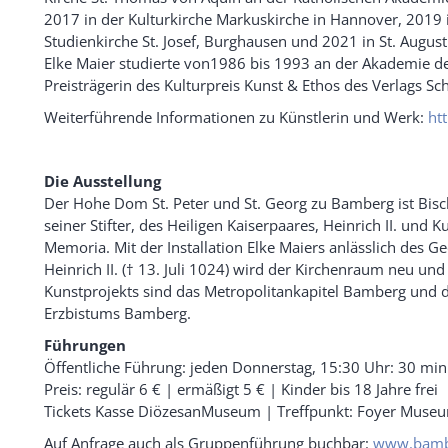
2017 in der Kulturkirche Markuskirche in Hannover, 2019 i
Studienkirche St. Josef, Burghausen und 2021 in St. August
Elke Maier studierte von1986 bis 1993 an der Akademie de
Preisträgerin des Kulturpreis Kunst & Ethos des Verlags Sc
Weiterführende Informationen zu Künstlerin und Werk:
ht
Die Ausstellung
Der Hohe Dom St. Peter und St. Georg zu Bamberg ist Bischo
seiner Stifter, des Heiligen Kaiserpaares, Heinrich II. und K
Memoria. Mit der Installation Elke Maiers anlässlich des 
Heinrich II. († 13. Juli 1024) wird der Kirchenraum neu un
Kunstprojekts sind das Metropolitankapitel Bamberg und d
Erzbistums Bamberg.
Führungen
Öffentliche Führung: jeden Donnerstag, 15:30 Uhr: 30 mi
Preis: regulär 6 € | ermäßigt 5 € | Kinder bis 18 Jahre frei
Tickets Kasse DiözesanMuseum | Treffpunkt: Foyer Muse
Auf Anfrage auch als Gruppenführung buchbar:
www.bamb