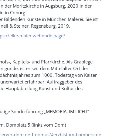
n der Moritzkirche in Augsburg, 2020 in der
in in Coburg.
r Bildenden Künste in München Malerei. Sie ist
hnell & Steiner, Regensburg, 2019.
tps://elke-maier.webnode.page/
fs-, Kapitels- und Pfarrkirche. Als Grablege
unigunde, ist er seit dem Mittelalter Ort der
Gedächtnisjahres zum 1000. Todestag von Kaiser
d unerwartet erfahrbar. Auftraggeber des
ie Hauptabteilung Kunst und Kultur des
nütige Sonderführung „MEMORIA. IM LICHT“
um, Domplatz 5 (links vom Dom)
erger-dom.de
|
domus@erzbistum-bamberg.de