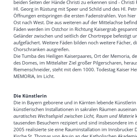
beiden Seiten der Hände Christi zu erkennen sind - Christi
Hl. Georg in Rüstung mit Speer und Schild und des Hl. Petr
Öffnungen entspringen die ersten Fadenstrahlen. Von hier a
Ost nach West. Die aus weiteren auf der Mittelachse bef
Fäden werden im Ostchor in Richtung Kaisergrab gespannt
Geländer zwischen und seitlich der Chortreppe befestigt u
aufgefächert. Weitere Fäden bilden noch weitere Fächer, 
Chorschranken ausgreifen.
Die Tumba des Heiligen Kaiserpaares, Ort der Memoria, d
des Domes, im Mittelalter Ziel großer Pilgerscharen, her
Riemenschneider, steht mit dem 1000. Todestag Kaiser Hein
MEMORIA, Im Licht.
Die Künstlerin
Die in Bayern geborene und in Kärnten lebende Künstlerin 
künstlerischen Installationen in sakralen Räumen auseinan
auratisches Wechselspiel zwischen Licht, Raum und Materie
k
tausenden Besuchern rezipiert und sind insbesondere im 
2005 realisierte sie eine Rauminstallation im Innsbruck
Kirche St. Thomas von Aquin an der Katholischen Akademie