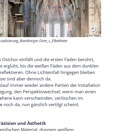
© Elke Maier
sualisierung_Bamberger Dom_c_ElkeMaier
 Ostchor einfällt und die ersten Fäden berührt,
t erglüht, bis die weißen Fäden aus dem dunklen
eflektieren. Ohne Lichteinfall hingegen bleiben
sie sind aber dennoch da.
auf immer wieder andere Partien der Installation
wegung, den Perspektivwechsel, wenn man einen
esehene kann verschwinden, verlöschen im
noch da, nun gänzlich vertilgt scheint.
räzision und Ästhetik
 einfachen Material: dünnem weißem