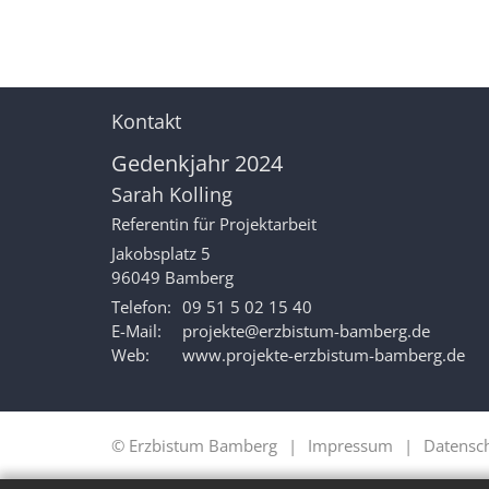
Kontakt
Gedenkjahr 2024
Sarah
Kolling
Referentin für Projektarbeit
Jakobsplatz 5
96049
Bamberg
Telefon:
09 51 5 02 15 40
E-Mail:
projekte@erzbistum-bamberg.de
Web:
www.projekte-erzbistum-bamberg.de
© Erzbistum Bamberg
Impressum
Datensc