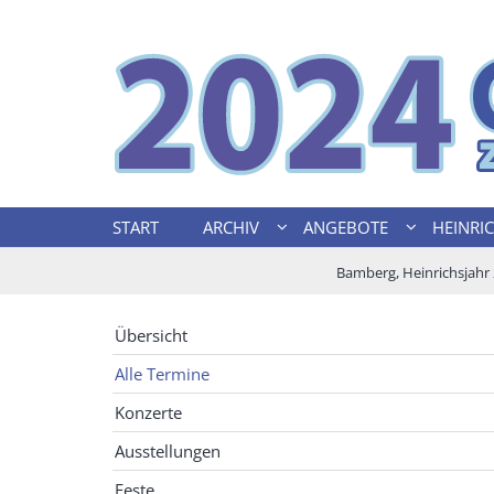
Zum Inhalt springen
START
ARCHIV
ANGEBOTE
HEINRICH
Bamberg, Heinrichsjahr
Übersicht
Alle Termine
Konzerte
Ausstellungen
Feste