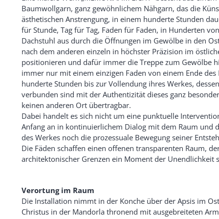
Baumwollgarn, ganz gewöhnlichem Nähgarn, das die Künstl
ästhetischen Anstrengung, in einem hunderte Stunden da
für Stunde, Tag für Tag, Faden für Faden, in Hunderten 
Dachstuhl aus durch die Öffnungen im Gewölbe in den Os
nach dem anderen einzeln in höchster Präzision im östlich
positionieren und dafür immer die Treppe zum Gewölbe hi
immer nur mit einem einzigen Faden von einem Ende des
hunderte Stunden bis zur Vollendung ihres Werkes, desse
verbunden sind mit der Authentizität dieses ganz besonde
keinen anderen Ort übertragbar.
Dabei handelt es sich nicht um eine punktuelle Intervent
Anfang an in kontinuierlichem Dialog mit dem Raum und
des Werkes noch die prozessuale Bewegung seiner Entsteh
Die Fäden schaffen einen offenen transparenten Raum, der
architektonischer Grenzen ein Moment der Unendlichkeit s
Verortung im Raum
Die Installation nimmt in der Konche über der Apsis im Os
Christus in der Mandorla thronend mit ausgebreiteten Arm